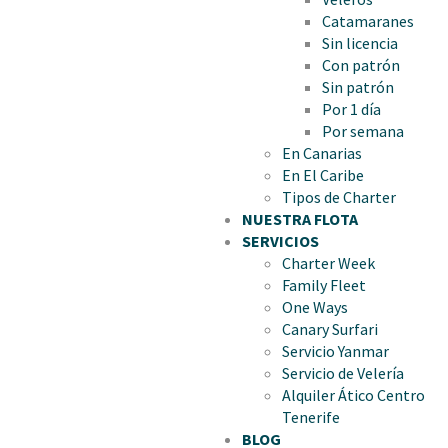
Catamaranes
Sin licencia
Con patrón
Sin patrón
Por 1 día
Por semana
En Canarias
En El Caribe
Tipos de Charter
NUESTRA FLOTA
SERVICIOS
Charter Week
Family Fleet
One Ways
Canary Surfari
Servicio Yanmar
Servicio de Velería
Alquiler Ático Centro
Tenerife
BLOG