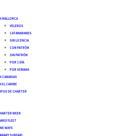
 BARCOS
N MALLORCA
VELEROS
CATAMARANES
SIN LICENCIA
CON PATRÓN
SIN PATRÓN
POR 1 DÍA
POR SEMANA
N CANARIAS
N EL CARIBE
IPOS DE CHARTER
FLOTA
S
HARTER WEEK
AMILY FLEET
NE WAYS
ANARY SURFARI