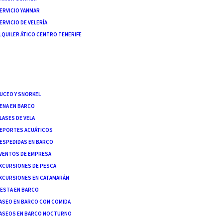
ERVICIO YANMAR
ERVICIO DE VELERÍA
LQUILER ÁTICO CENTRO TENERIFE
ICA
O
R EN MALLORCA
UCEO Y SNORKEL
ENA EN BARCO
LASES DE VELA
EPORTES ACUÁTICOS
ESPEDIDAS EN BARCO
VENTOS DE EMPRESA
XCURSIONES DE PESCA
XCURSIONES EN CATAMARÁN
IESTA EN BARCO
ASEO EN BARCO CON COMIDA
ASEOS EN BARCO NOCTURNO