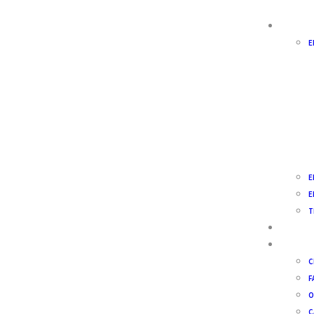
ALQUILAR
E
E
E
T
NUESTRA 
SERVICIO
C
F
O
C