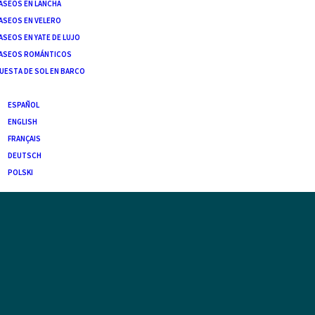
ASEOS EN LANCHA
ASEOS EN VELERO
ASEOS EN YATE DE LUJO
ASEOS ROMÁNTICOS
UESTA DE SOL EN BARCO
ÑOL
ESPAÑOL
ENGLISH
FRANÇAIS
DEUTSCH
POLSKI